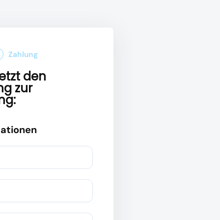
Zahlung
2
jetzt den
g zur
ng:
ationen