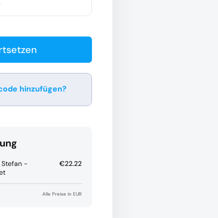
e
rtsetzen
code hinzufügen?
Verwenden
ung
 Stefan -
€22.22
et
Alle Preise in EUR