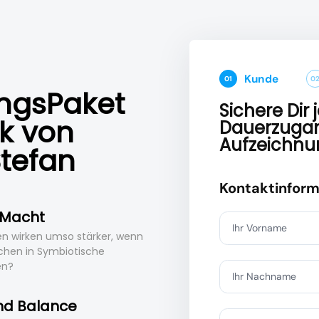
Kunde
01
0
ngsPaket
Sichere Dir 
k von
Dauerzugan
Aufzeichnu
Stefan
Kontaktinform
 Macht
Ihr Vorname
n wirken umso stärker, wenn
chen in Symbiotische
en?
Ihr Nachname
nd Balance