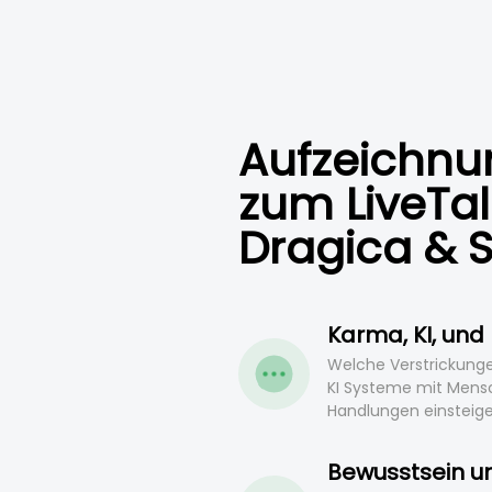
Aufzeichnu
zum LiveTal
Dragica & 
Karma, KI, und
Welche Verstrickunge
KI Systeme mit Mens
Handlungen einsteig
Bewusstsein u